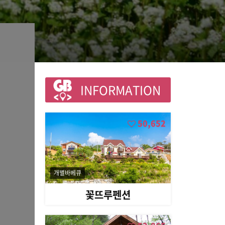
INFORMATION
50,652
개별바베큐
꽃뜨루펜션