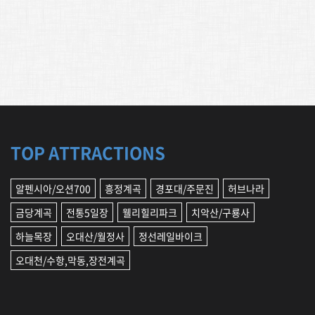
TOP ATTRACTIONS
알펜시아/오션700
흥정계곡
경포대/주문진
허브나라
금당계곡
전통5일장
웰리힐리파크
치악산/구룡사
하늘목장
오대산/월정사
정선레일바이크
오대천/수항,막동,장전계곡