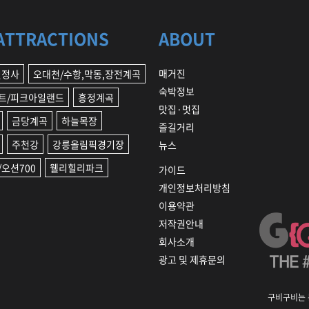
ATTRACTIONS
ABOUT
매거진
월정사
오대천/수항,막동,장전계곡
숙박정보
트/피크아일랜드
흥정계곡
맛집·멋집
금당계곡
하늘목장
즐길거리
주천강
강릉올림픽경기장
뉴스
오션700
웰리힐리파크
가이드
개인정보처리방침
이용약관
저작권안내
회사소개
광고 및 제휴문의
구비구비는 