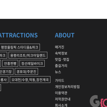
ATTRACTIONS
ABOUT
매거진
평창올림픽 스타디움&파크
숙박정보
파크
용평리조트/피크아일랜드
맛집·멋집
안흥찐빵
정선레일바이크
즐길거리
인경기장
경포대/주문진
뉴스
구룡사
오대천/수항,막동,장전계곡
가이드
개인정보처리방침
이용약관
저작권안내
회사소개