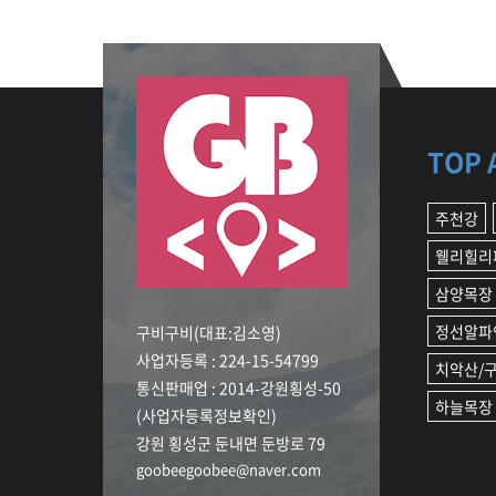
TOP 
주천강
웰리힐리
삼양목장
정선알파
구비구비(대표:김소영)
사업자등록 : 224-15-54799
치악산/
통신판매업 : 2014-강원횡성-50
하늘목장
(사업자등록정보확인)
강원 횡성군 둔내면 둔방로 79
goobeegoobee@naver.com