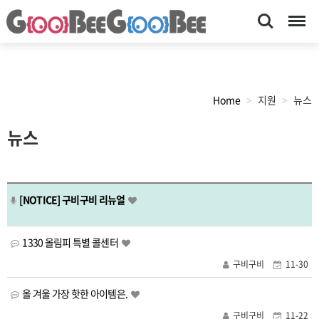
Search
Menu
Home
지원
뉴스
목
뉴스
록
[NOTICE]
구비구비 리뉴얼
1330 올림피 특별 콜센터
구비구비
11-30
올 겨울 가장 핫한 아이템은.
구비구비
11-22