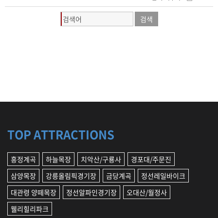
TOP ATTRACTIONS
흥정계곡
하늘목장
치악산/구룡사
경포대/주문진
삼양목장
강릉올림픽경기장
금당계곡
정선레일바이크
대관령 양떼목장
정선알파인경기장
오대산/월정사
웰리힐리파크