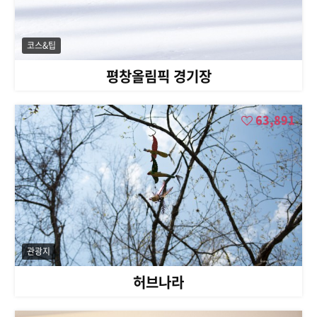
코스&팁
평창올림픽 경기장
63,891
관광지
허브나라