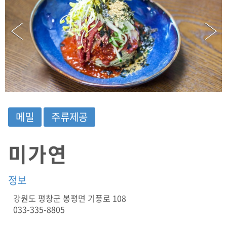
-
8
8
0
5
/
A
D
D
:
강
메밀
주류제공
원
도
평
미가연
창
군
봉
정보
평
면
강원도 평창군 봉평면 기풍로 108
기
033-335-8805
풍
로