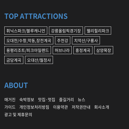
TOP ATTRACTIONS
휘닉스파크/블루캐니언
강릉올림픽경기장
웰리힐리파크
오대천/수항,막동,장전계곡
주천강
치악산/구룡사
용평리조트/피크아일랜드
허브나라
흥정계곡
삼양목장
금당계곡
오대산/월정사
ABOUT
매거진
숙박정보
맛집·멋집
즐길거리
뉴스
가이드
개인정보처리방침
이용약관
저작권안내
회사소개
광고 및 제휴문의