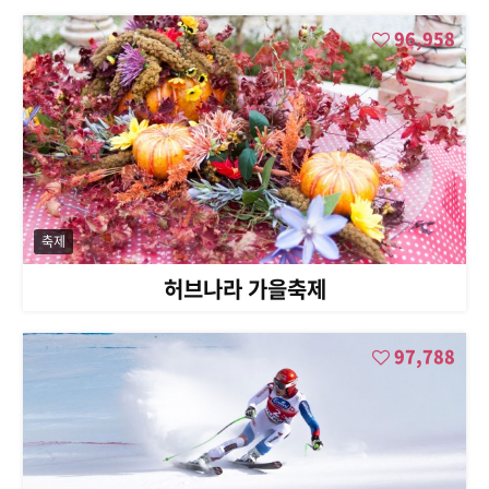
96,958
축제
허브나라 가을축제
97,788