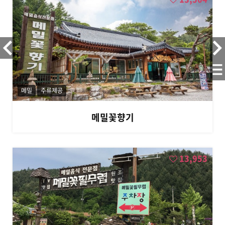
메밀
주류제공
메밀꽃향기
13,953