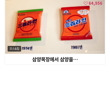
64,956
코스&팁
삼양목장에서 삼양을…