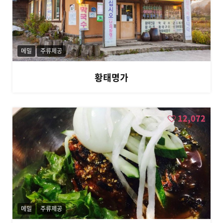
메밀
주류제공
황태명가
12,072
메밀
주류제공