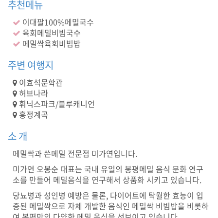
1
추천메뉴
0
이대팔100%메밀국수
8
(
육회메밀비빔국수
메
메밀싹육회비빔밥
밀
,
주변 여행지
주
류
이효석문학관
제
허브나라
공
휘닉스파크/블루캐니언
)
흥정계곡
봉
평
소 개
맛
집
메밀싹과 쓴메밀 전문점 미가연입니다.
,
메
미가연 오봉순 대표는 국내 유일의 봉평메밀 음식 문화 연구
밀
소를 만들어 메밀음식을 연구해서 상품화 시키고 있습니다.
,
당뇨병과 성인병 예방은 물론, 다이어트에 탁월한 효능이 입
맛
증된 메밀싹으로 자체 개발한 음식인 메밀싹 비빔밥을 비롯하
집
여 봉평만의 다양한 메밀 음식을 선보이고 있습니다.
,