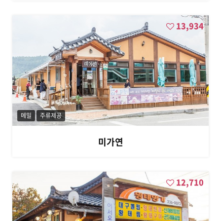
13,934
메밀
주류제공
미가연
12,710