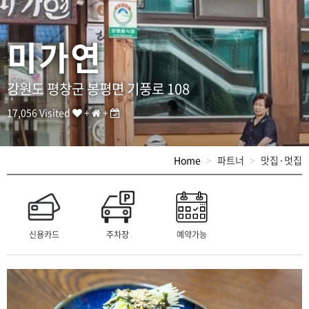
국
수
,
미가연
메
밀
싹
육
강원도 평창군 봉평면 기풍로 108
회
비
17,056 Visited
+
+
빔
밥
]
Home
파트너
맛집·멋집
T
E
L
:
0
3
신용카드
주차장
예약가능
3
-
3
3
5