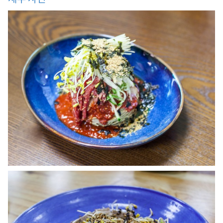
허
브
나
라
,
휘
닉
스
파
크
/
블
루
캐
니
언
,
흥
정
계
곡