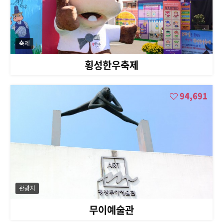
축제
횡성한우축제
94,691
관광지
무이예술관