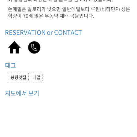
식
쓴메밀은 칼로리가 낮으면 일반메밀보다 루틴(비타민P) 성분
당
함량이 70배 많은 무농약 재배 곡물입니다.
,
음
식
RESERVATION or CONTACT
점
,
이
대
팔
태그
1
0
봉평맛집
메밀
0
%
메
지도에서 보기
밀
국
수
,
육
회
메