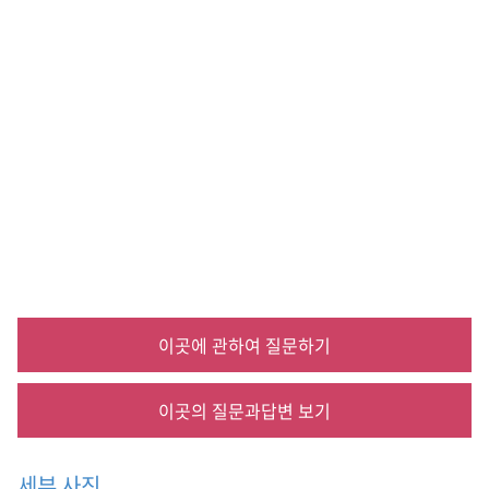
밀
비
빔
국
수
,
메
밀
싹
육
회
비
빔
밥
,
이
이곳에 관하여 질문하기
효
석
문
이곳의 질문과답변 보기
학
관
,
세부 사진