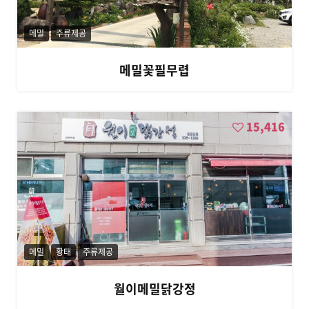
메밀
주류제공
메밀꽃필무렵
15,416
메밀
황태
주류제공
월이메밀닭강정