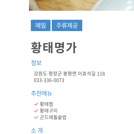
공
)
봉
평
메밀
주류제공
맛
집
,
황태명가
평
창
맛
정보
집
,
강원도 평창군 봉평면 이효석길 118
황
033-336-0073
태
해
장
추천메뉴
국
황태찜
,
맛
황태구이
집
곤드레돌솥밥
,
식
소 개
당