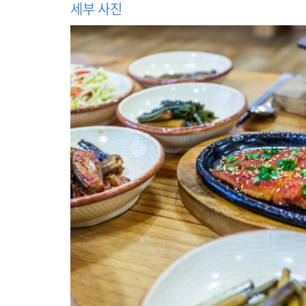
,
세부 사진
흥
정
계
곡