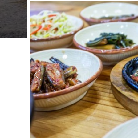
원
도
평
창
군
봉
평
면
이
효
석
길
1
1
8
(
메
밀
,
주
류
제