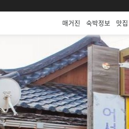
매거진
숙박정보
맛집