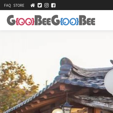
FAQ
STORE
황
[
황
태
태
명
찜
,
가-
황
맛
태
구
집
이
·
,
곤
멋
드
집
레
돌
솥
밥