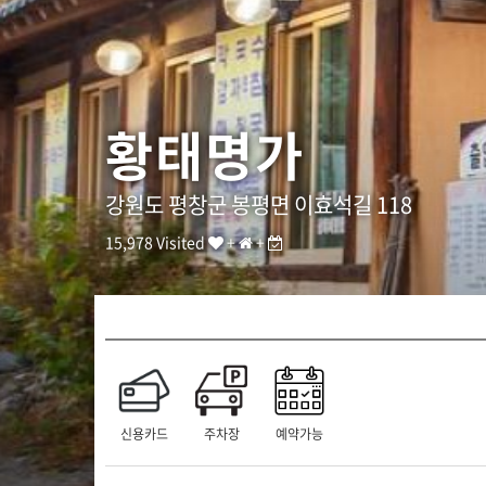
]
T
E
L
:
0
황태명가
3
3
-
3
강원도 평창군 봉평면 이효석길 118
3
6
15,978 Visited
+
+
-
0
0
7
3
/
A
D
D
신용카드
주차장
예약가능
:
강