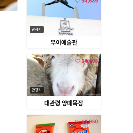
94,689
관광지
무이예술관
64,008
관광지
대관령 양떼목장
64,950