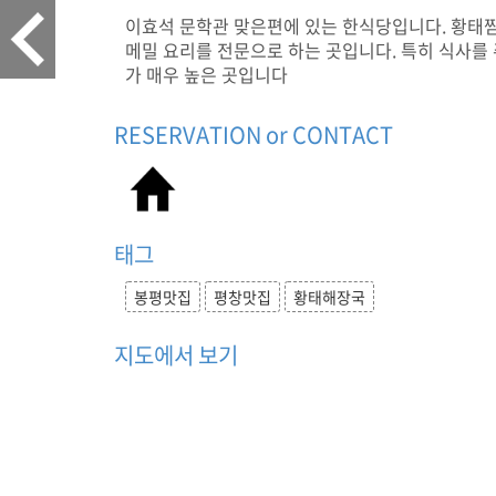
,
이효석 문학관 맞은편에 있는 한식당입니다. 황태찜
음
메밀 요리를 전문으로 하는 곳입니다. 특히 식사를
식
가 매우 높은 곳입니다
점
,
RESERVATION or CONTACT
황
태
찜
,
황
태
태그
구
이
봉평맛집
평창맛집
황태해장국
,
곤
지도에서 보기
드
레
돌
솥
밥
,
이