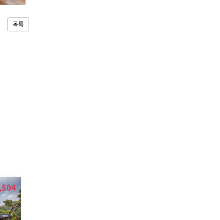
목록
,504