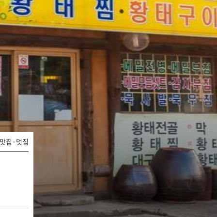
맛집·멋집