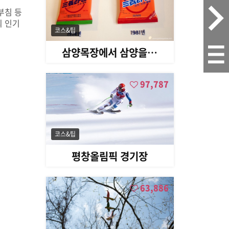
부침 등
의 인기
코스&팁
삼양목장에서 삼양을…
97,787
코스&팁
평창올림픽 경기장
63,886