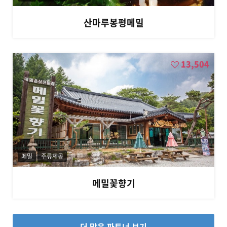
산마루봉평메밀
13,504
메밀
주류제공
메밀꽃향기
더 많은 파트너 보기