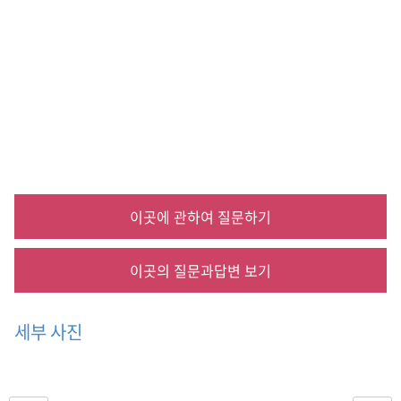
막
국
수
,
메
밀
비
빔
국
수
,
메
이곳에 관하여 질문하기
밀
묵
무
이곳의 질문과답변 보기
침
,
알
세부 사진
펜
시
아
/