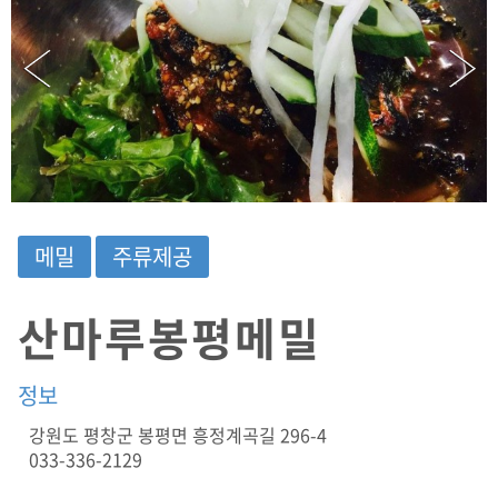
원
도
평
창
군
봉
평
면
흥
정
계
메밀
주류제공
곡
길
2
산마루봉평메밀
9
6
-
정보
4
(
강원도 평창군 봉평면 흥정계곡길 296-4
메
033-336-2129
밀
,