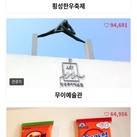
횡성한우축제
94,691
관광지
무이예술관
64,956