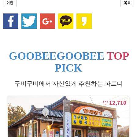
오
이전
목록
션
7
0
0
,
오
대
산
GOOBEEGOOBEE
TOP
/
월
PICK
정
사
,
구비구비에서 자신있게 추천하는 파트너
오
대
천
12,710
/
수
항
,
막
동