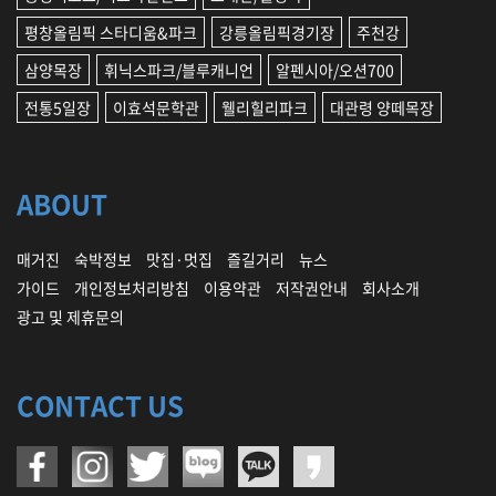
평창올림픽 스타디움&파크
강릉올림픽경기장
주천강
삼양목장
휘닉스파크/블루캐니언
알펜시아/오션700
전통5일장
이효석문학관
웰리힐리파크
대관령 양떼목장
ABOUT
매거진
숙박정보
맛집·멋집
즐길거리
뉴스
가이드
개인정보처리방침
이용약관
저작권안내
회사소개
광고 및 제휴문의
CONTACT US