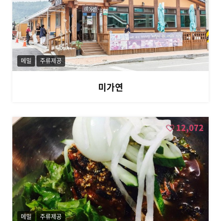
메밀
주류제공
미가연
12,072
메밀
주류제공