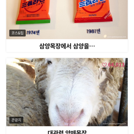
코스&팁
삼양목장에서 삼양을…
64,013
관광지
대관령 양떼목장