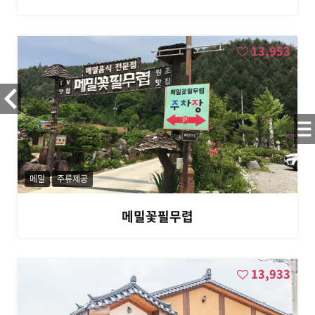
,
흥
정
계
13,953
곡
메밀
주류제공
메밀꽃필무렵
13,933