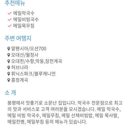
주
추천메뉴
류
메밀막국수
제
공
메밀비빔국수
)
메밀묵무침
메
밀
주변 여행지
음
식
알펜시아/오션700
점
오대산/월정사
,
오대천/수항,막동,장전계곡
봉
허브나라
평
휘닉스파크/블루캐니언
메
흥정계곡
밀
,
소 개
봉
평
봉평에서 맛좋기로 소문난 집입니다. 막국수 전문점으로 최고
맛
의 맛과 서비스로 고객 여러분을 모시겠습니다. 메밀 막국수,
집
메밀 비빔 막국수, 메밀무침, 메밀 산채비빔밥, 메밀 묵사발,
,
메밀전병, 메밀부침 등의 메뉴가 있습니다.
평
창