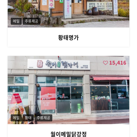
,
장
전
메밀
주류제공
계
곡
,
황태명가
허
브
나
라
15,416
,
휘
닉
스
파
크
/
블
루
메밀
황태
주류제공
캐
니
언
월이메밀닭강정