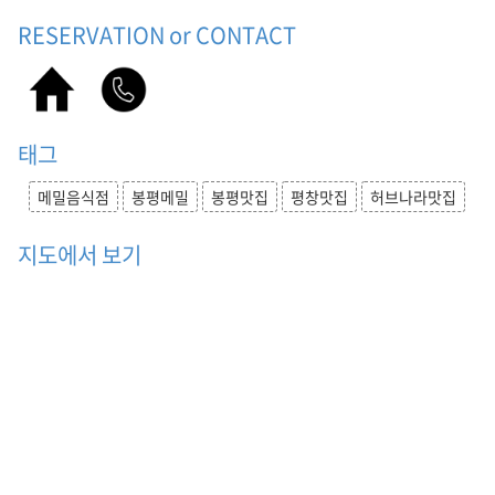
맛
RESERVATION or CONTACT
집
,
허
브
나
태그
라
맛
집
메밀음식점
봉평메밀
봉평맛집
평창맛집
허브나라맛집
,
맛
지도에서 보기
집
,
식
당
,
음
식
점
,
메
밀