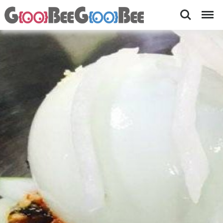
Search
Menu
산
[
메
마
밀
루
막
국
봉
수
평
,
메
메
밀
밀-
비
빔
맛
국
집
수
,
·
메
멋
밀
묵
집
무
침