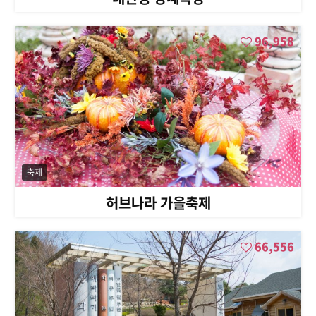
96,958
축제
허브나라 가을축제
66,556