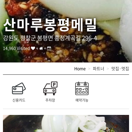
]
T
E
산마루봉평메밀
L
:
0
3
강원도 평창군 봉평면 흥정계곡길 296-4
3
-
14,960 Visited
+
+
3
3
6
Home
파트너
맛집·멋집
-
2
1
2
9
/
신용카드
주차장
예약가능
A
D
D
:
강