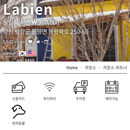
Labien
올림픽 시즌
300,000 ~
강원 평창군 봉평면 봉평북로 250-60
5,930 Visited
+
+
View in
Home
저장소
저장소-파트너
신용카드
와이파이
주차장
예약가능
반려동물