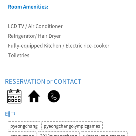
Room Amenities:
LCD TV / Air Conditioner
Refrigerator/ Hair Dryer
Fully-equipped Kitchen / Electric rice-cooker
Toiletries
RESERVATION or CONTACT
태그
pyeongchang
pyeongchangolympicgames
gangwondo
2018pyeongchang
winterolympicgames