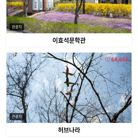
관광지
이효석문학관
64,059
관광지
허브나라