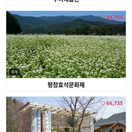
94,755
축제
평창효석문화제
66,735