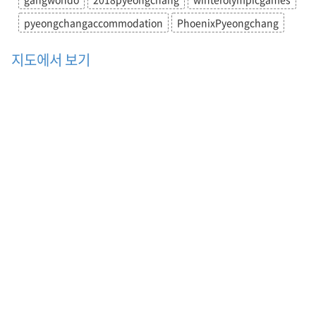
pyeongchangaccommodation
PhoenixPyeongchang
지도에서 보기