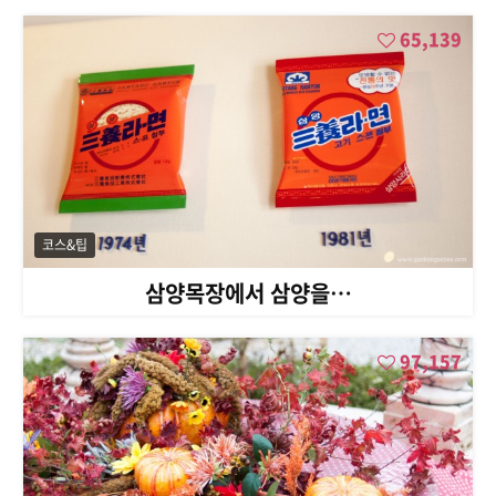
65,139
코스&팁
삼양목장에서 삼양을…
97,157