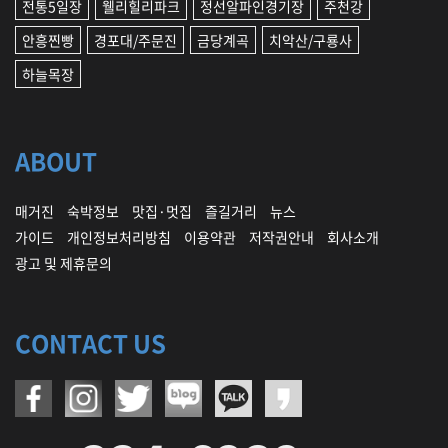
전통5일장
웰리힐리파크
정선알파인경기장
주천강
안흥찐빵
경포대/주문진
금당계곡
치악산/구룡사
하늘목장
ABOUT
매거진
숙박정보
맛집·멋집
즐길거리
뉴스
가이드
개인정보처리방침
이용약관
저작권안내
회사소개
광고 및 제휴문의
CONTACT US