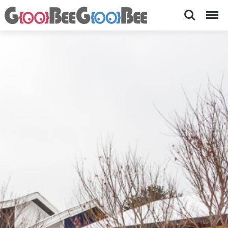
Search
Menu
Labien-
강
원
저
평
장
창
군
소-
봉
파
평
면
트
봉
너
평
북
로
2
5
0
-
6
0