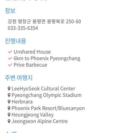
정보
강원 평창군 봉평면 봉평북로 250-60
033-335-6354
진행내용
Unshared House
6km to Phoenix Pyeongchang
Prive Barbecue
주변 여행지
LeeHyoSeok Cultural Center
Pyeongchang Olympic Stadium
Herbnara
Phoenix Park Resort/Bluecanyon
Heungjeong Valley
Jeongseon Alpine Centre