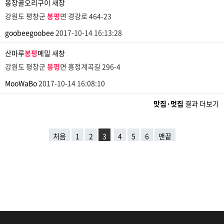
옹장골오리구이
새창
강원도 평창군
봉평
면 경강로 464-23
goobeegoobee
2017-10-14 16:13:28
산마루
봉평
메밀
새창
강원도 평창군
봉평
면 흥정계곡길 296-4
MooWaBo
2017-10-14 16:08:10
맛집·멋집
결과 더보기
처음
1
2
3
4
5
6
맨끝