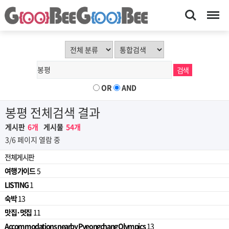
Search
Menu
OR
AND
봉평 전체검색 결과
게시판
6개
게시물
54개
3/6 페이지 열람 중
전체게시판
여행 가이드
5
LISTING
1
숙박
13
맛집·멋집
11
Accommodations nearby Pyeongchang Olympics
13