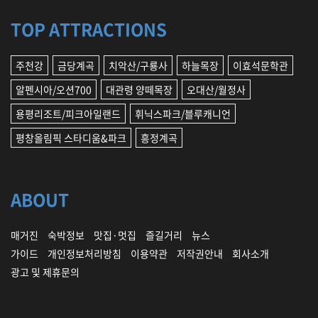
TOP ATTRACTIONS
주천강
금당계곡
치악산/구룡사
하늘목장
이효석문학관
알펜시아/오션700
대관령 양떼목장
오대산/월정사
용평리조트/피크아일랜드
휘닉스파크/블루캐니언
평창올림픽 스타디움&파크
흥정계곡
ABOUT
매거진
숙박정보
맛집·멋집
즐길거리
뉴스
가이드
개인정보처리방침
이용약관
저작권안내
회사소개
광고 및 제휴문의