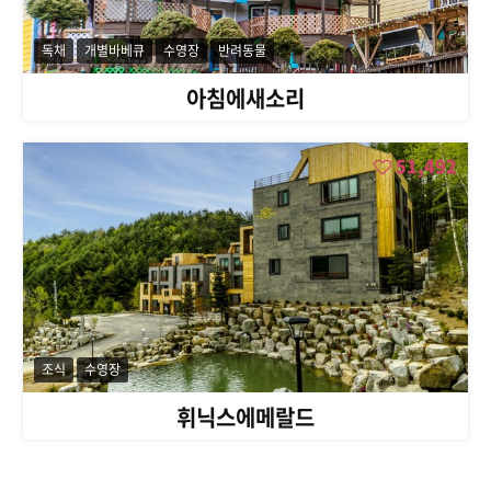
독채
개별바베큐
수영장
반려동물
아침에새소리
51,492
조식
수영장
휘닉스에메랄드