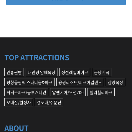
TOP ATTRACTIONS
안흥찐빵
대관령 양떼목장
정선레일바이크
금당계곡
평창올림픽 스타디움&파크
용평리조트/피크아일랜드
삼양목장
휘닉스파크/블루캐니언
알펜시아/오션700
웰리힐리파크
오대산/월정사
경포대/주문진
ABOUT