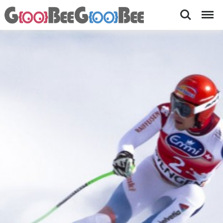
Search
Menu
평
평
창
창
에
올
서
2
림
0
픽
1
8
경
동
기
계
올
장-
림
여
픽
이
행
열
가
린
다
이
는
드
것