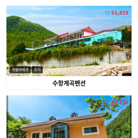
53,859
개별바베큐
조식
수항계곡펜션
55,238