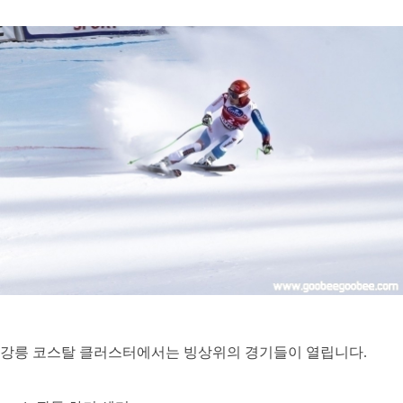
에
서
도
경
기
가
진
행
됩
니
다
.
우
선
올
림
픽
에
…
강릉
코스탈
클러스터에서는
빙상위의
경기들이
열립니다
.