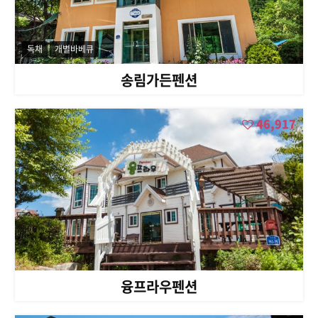
독채
개별바베큐
송림가든펜션
46,917
융프라우펜션