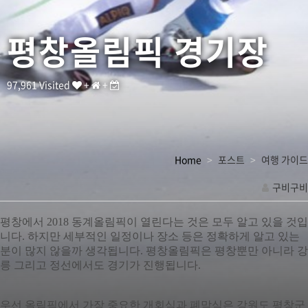
은
모
두
평창올림픽 경기장
알
고
있
을
97,961 Visited
+
+
것
입
니
다
.
Home
포스트
여행 가이드
하
지
구비구비
만
관
세
부
련
평창에서
2018
동계올림픽이
열린다는
것은
모두
알고
있을
것입
적
니다
.
하지만
세부적인
일정이나
장소
등은
정확하게
알고
있는
링
인
분이
많지
않을까
생각됩니다
.
평창올림픽은
평창뿐만
아니라
강
크
일
릉
그리고
정선에서도
경기가
진행됩니다
.
정
이
나
우선
올림픽에서
가장
중요한
개회식과
폐막식은
강원도
평창군