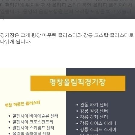
장
대관령면에
위치한
평창
올림픽
스타디움인
올림픽
플라자에서
소
열립니다
.
동양의
음양오행을
본떠
오각형
모양을
하고
있습니
등
다
.
은
정
확
경기장은
크게
평창
마운틴
클러스터와
강릉
코스탈
클러스터로
하
나뉘게
됩니다
.
게
알
고
있
는
분
이
많
지
않
을
까
생
각
됩