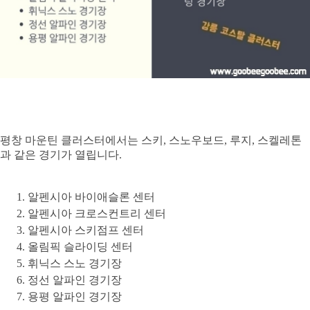
니
다
.
평
창
올
림
픽
은
평
평창
마운틴
클러스터에서는
스키
,
스노우보드
,
루지
,
스켈레톤
창
뿐
과
같은
경기가
열립니다
.
만
아
니
알펜시아
바이애슬론
센터
라
알펜시아
크로스컨트리
센터
강
알펜시아
스키점프
센터
릉
올림픽
슬라이딩
센터
그
휘닉스
스노
경기장
리
고
정선
알파인
경기장
정
용평
알파인
경기장
선