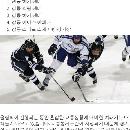
관동
하키
센터
강릉
컬링
센터
강릉
하키
센터
강릉
아이스
아레나
강릉
스피드
스케이팅
경기장
올림픽이
진행되는
동안
혼잡한
교통상황에
대비한
여러가지
대
책들이
나오고
있습니다
.
교통통제구간이
지정되기
때문에
경기
장
주변으로
진입하지
못하는
일반차량을
위한
무료
셔틀
버스가