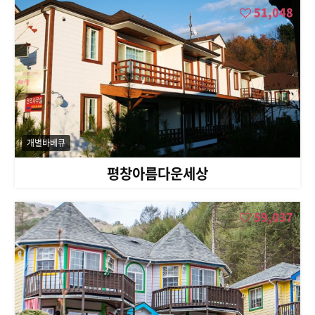
51,048
개별바베큐
평창아름다운세상
59,037