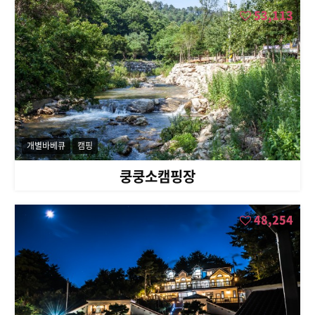
53,113
개별바베큐
캠핑
쿵쿵소캠핑장
48,254