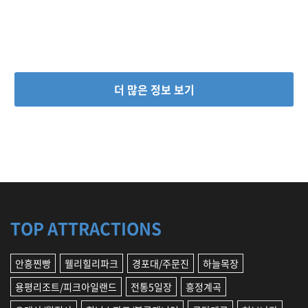
더 많은 정보 보기
TOP ATTRACTIONS
안흥찐빵
웰리힐리파크
경포대/주문진
하늘목장
용평리조트/피크아일랜드
전통5일장
흥정계곡