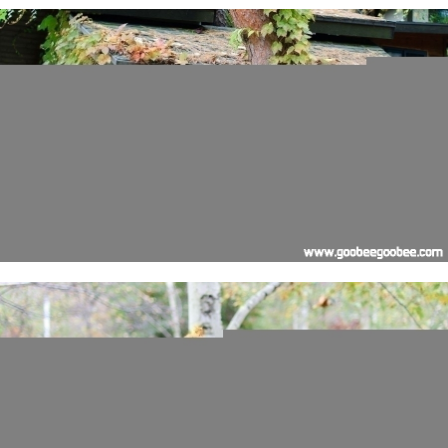
봄
과
다
른
가
을
의
허
브
나
라
의
모
습
은
어
떨
지
참
궁
금
했
습