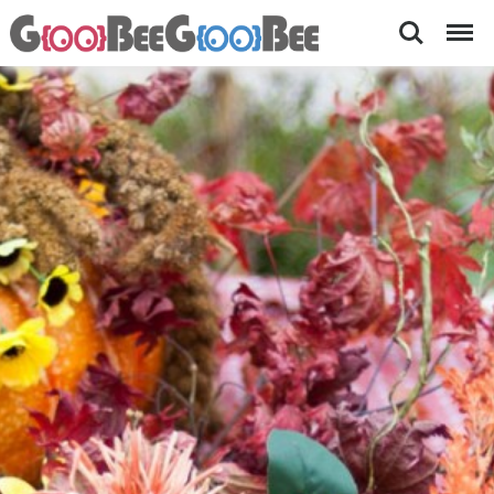
Search
Menu
허
꽃
과
브
허
나
브
가
라
아
가
름
다
을
운
축
곳
허
제-
브
여
나
라
행
에
가
서
가
이
을
드
축