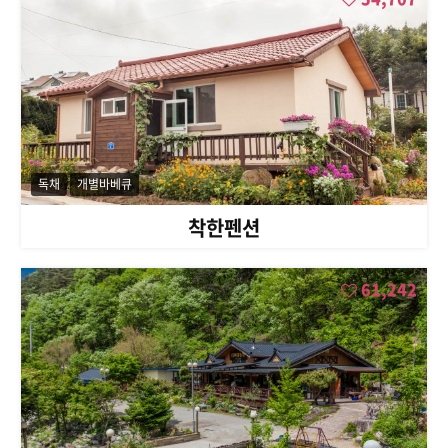
독채
개별바베큐
착한펜션
61,242