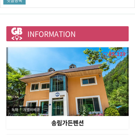
INFORMATION
55,129
독채
개별바베큐
송림가든펜션