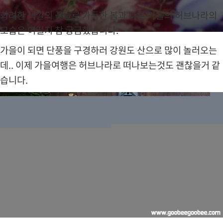
브
화려한 색깔의 꽃들로 가득한 봄과 다른 가을의 허브나라의
나
라
모습은 어떨지 참 궁금했습니다.
에
서
가을이 되면 단풍을 구경하러 강원도 산으로 많이 놀러오는
열
데.. 이제 가을여행은 허브나라로 떠나보는것도 괜찮을거 같
립
니
습니다.
다
.
화
려
한
색
깔
의
꽃
들
로
가
득
한