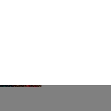
이
놀
러
오
는
데
.
.
이
제
…