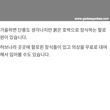
니
다
.
가
을
이
가을하면 단풍도 생각나지만 붉은 호박으로 장식하는 할로
되
윈이 있습니다.
면
단
허브나라 곳곳에 할로윈 장식들이 있고 의상을 무료로 대여
풍
을
해서 입어볼 수도 있습니다.
구
경
하
러
강
원
도
산
으
로
많