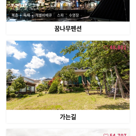
복층
독채
개별바베큐
스파
수영장
꿈나무펜션
48,801
가는길
54,707