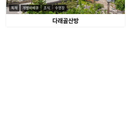
독채
개별바베큐
조식
수영장
다래골산방