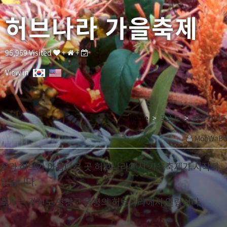
제
가
허브나라 가을축제
시
작
되
었
96,969 Visited
+
+
습
니
View in
다
.
축
제
Home
포스트
여행 가이드
는
강
MooWaBo
원
관
도
평
련
꽃과 허브가 아름다운 곳 허브나라에서 가을축제가 시작되
창
링
었습니다.
군
크
봉
축제는 강원도 평창군 봉평의 허브나라에서 열립니다.
평
의
허