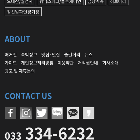
오대산/월정사
휘닉스파크/블루캐니언
금당계곡
허브나라
정선알파인경기장
ABOUT
매거진
숙박정보
맛집·멋집
즐길거리
뉴스
가이드
개인정보처리방침
이용약관
저작권안내
회사소개
광고 및 제휴문의
CONTACT US
334-6232
033