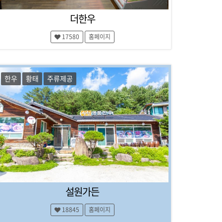
더한우
17580
홈페이지
한우
황태
주류제공
설원가든
18845
홈페이지