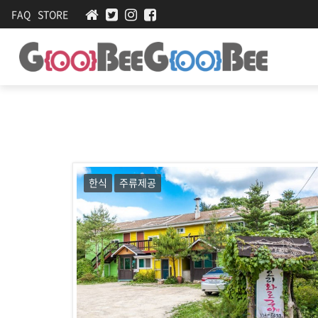
FAQ
STORE
맛
강
원
집
,
·
여
행
멋
,
집-
가
한식
주류제공
이
구
드
비
,
매
구
거
비
진
,
｜
평
＃
창