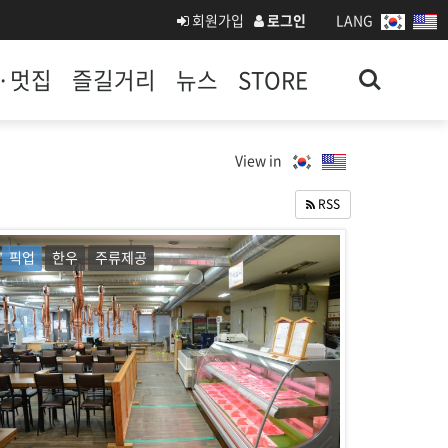
회원가입
로그인
LANG
Search
·멋집
즐길거리
뉴스
STORE
View in
RSS
픽업
한우
주류제공