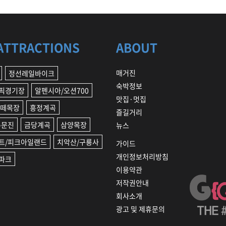
ATTRACTIONS
ABOUT
매거진
정선레일바이크
숙박정보
픽경기장
알펜시아/오션700
맛집·멋집
양떼목장
흥정계곡
즐길거리
주문진
금당계곡
삼양목장
뉴스
트/피크아일랜드
치악산/구룡사
가이드
개인정보처리방침
파크
이용약관
저작권안내
회사소개
광고 및 제휴문의