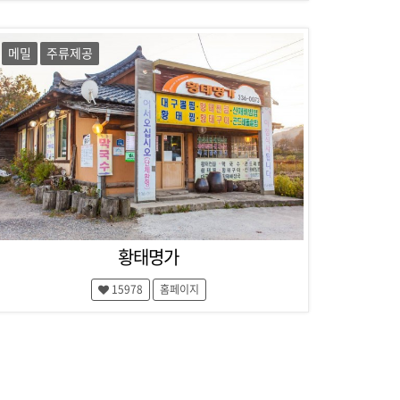
메밀
주류제공
황태명가
15978
홈페이지