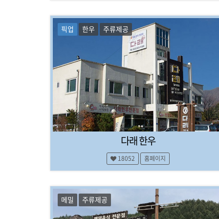
숙
박
,
픽업
한우
주류제공
펜
션
,
캠
핑
,
식
당
,
맛
집
다래 한우
,
레
18052
홈페이지
저
,
정
보
메밀
주류제공
,
여