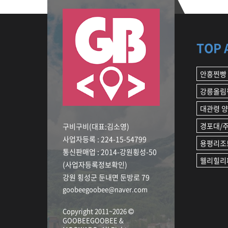
TOP 
안흥찐빵
강릉올림
대관령 
경포대/
구비구비(대표:김소영)
사업자등록 : 224-15-54799
용평리조
통신판매업 : 2014-강원횡성-50
웰리힐리
(사업자등록정보확인)
강원 횡성군 둔내면 둔방로 79
goobeegoobee@naver.com
Copyright 2011~2026
GOOBEEGOOBEE &