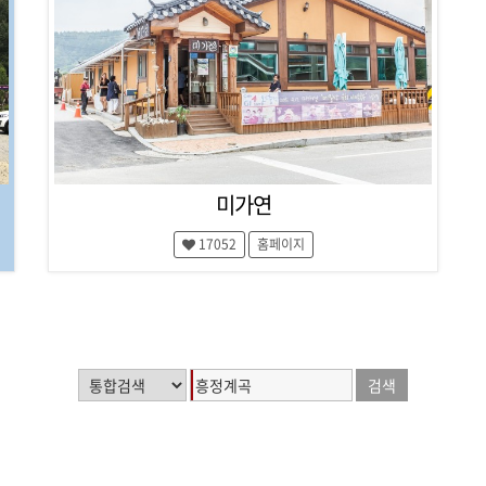
미가연
17052
홈페이지