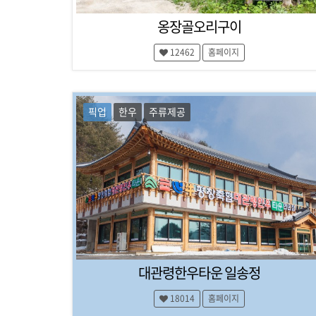
,
1
횡
옹장골오리구이
대
성
,
한
12462
홈페이지
강
민
릉
,
국
정
여
픽업
한우
주류제공
선
,
행
영
매
월
,
거
2
진
0
1
8
동
계
올
대관령한우타운 일송정
림
픽
18014
홈페이지
,