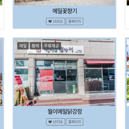
메밀꽃향기
16933
홈페이지
메밀
황태
주류제공
월이메밀닭강정
19756
홈페이지