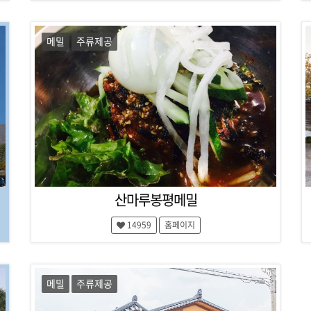
메밀
주류제공
산마루봉평메밀
14959
홈페이지
메밀
주류제공