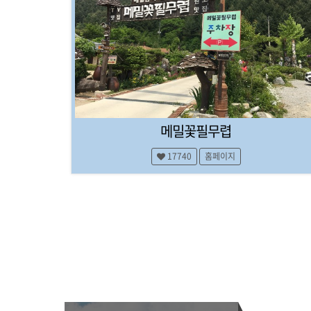
행
코
스
,
여
행
팁
,
잡
메밀꽃필무렵
지
,
예
17740
홈페이지
약
대
행