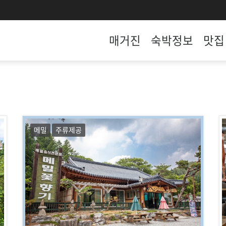
매거진
숙박정보
맛집
메밀
주류제공