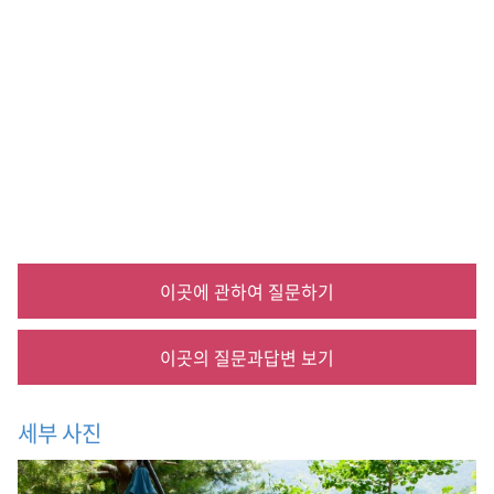
평
창
,
평
창
올
림
픽
,
펜
션
,
숙
이곳에 관하여 질문하기
박
,
황
이곳의 질문과답변 보기
토
펜
션
세부 사진
,
평
창