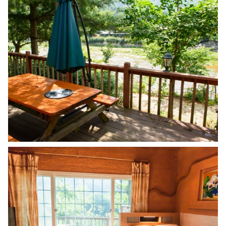
올
림
픽
근
처
펜
션
,
정
선
알
파
인
경
기
장
까
지
1
5
,
진
부