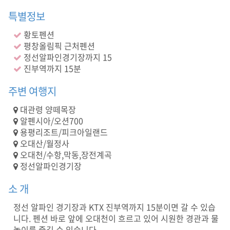
창
군
특별정보
진
부
황토펜션
면
평창올림픽 근처펜션
아
정선알파인경기장까지 15
차
진부역까지 15분
골
길
주변 여행지
1
7
대관령 양떼목장
-
알펜시아/오션700
1
용평리조트/피크아일랜드
6
오대산/월정사
(
오대천/수항,막동,장전계곡
복
정선알파인경기장
층
,
소 개
독
채
정선 알파인 경기장과 KTX 진부역까지 15분이면 갈 수 있습
,
니다. 펜션 바로 앞에 오대천이 흐르고 있어 시원한 경관과 물
개
별
놀이를 즐길 수 있습니다.