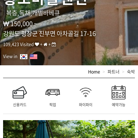
파
인
복층,독채,개별바베큐
경
기
150,000 ~
장
까
강원도 평창군 진부면 아차골길 17-16
지
1
109,423 Visited
+
+
5
,
View in
진
부
Home
파트너
숙박
역
까
지
1
5
분
신용카드
픽업
와이파이
예약가능
]
T
E
L
: