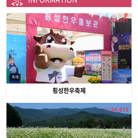
95,827
축제
횡성한우축제
94,673