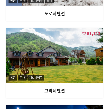
복층
독채
개별바베큐
조식
경
기
장
도로시펜션
61,113
복층
독채
개별바베큐
그리네펜션