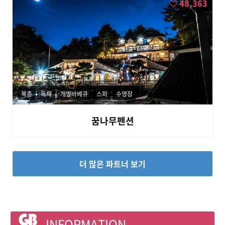
48,363
복층
독채
개별바베큐
스파
수영장
꿈나무펜션
더 많은 파트너 보기
INFORMATION