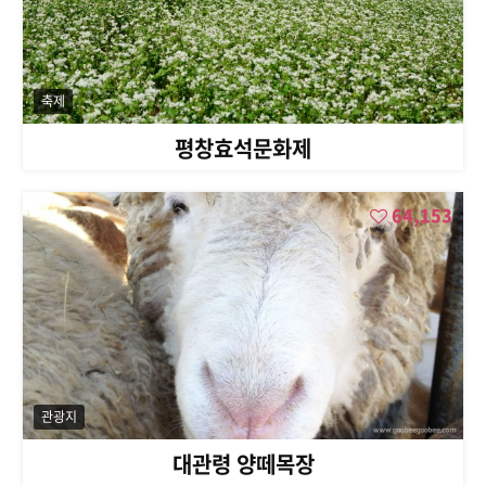
축제
평창효석문화제
64,153
관광지
대관령 양떼목장