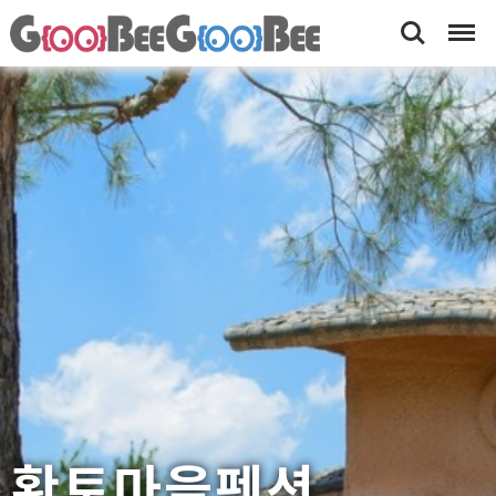
Search
Menu
황
[
황
토
토
마
펜
션
을
,
펜
평
창
션-
올
숙
림
픽
박
근
처
펜
션
,
정
선
황토마을펜션
알