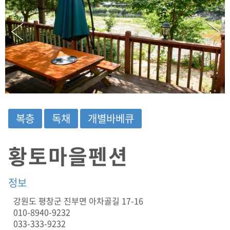
0
1
0
-
8
9
4
0
-
9
2
복층
독채
개별바베큐
3
2
/
황토마을펜션
A
D
D
정보
:
강
강원도 평창군 진부면 아차골길 17-16
원
010-8940-9232
도
평
033-333-9232