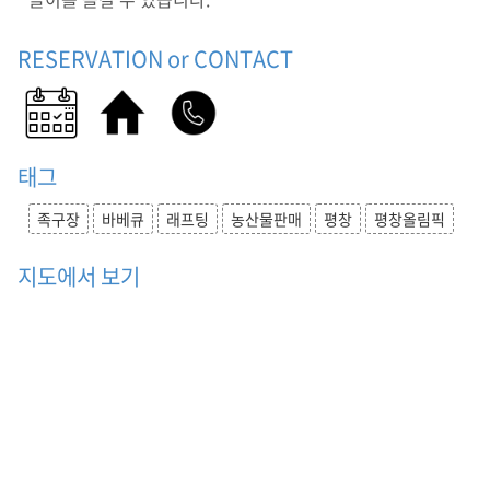
바
베
RESERVATION or CONTACT
큐
)
족
구
장
,
태그
바
베
족구장
바베큐
래프팅
농산물판매
평창
평창올림픽
큐
,
지도에서 보기
래
프
팅
,
농
산
물
판
매
,