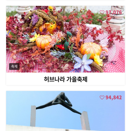
97,076
축제
허브나라 가을축제
94,842