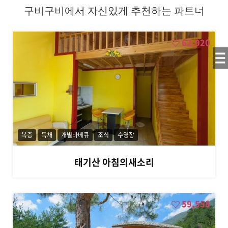
7
구비구비에서 자신있게 추천하는 파트너
0
0
,
62,920
용
평
리
조
트
/
피
크
아
일
복층
독채
개별바베큐
조식
수영장
랜
드
태기산 아침의새소리
,
오
대
산
59,558
/
월
정