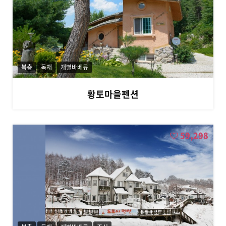
사
,
오
대
천
/
복층
독채
개별바베큐
수
항
,
황토마을펜션
막
동
,
장
59,298
전
계
곡
,
정
선
알
파
인