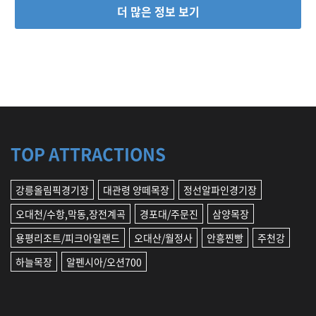
더 많은 정보 보기
TOP ATTRACTIONS
강릉올림픽경기장
대관령 양떼목장
정선알파인경기장
오대천/수항,막동,장전계곡
경포대/주문진
삼양목장
용평리조트/피크아일랜드
오대산/월정사
안흥찐빵
주천강
하늘목장
알펜시아/오션700