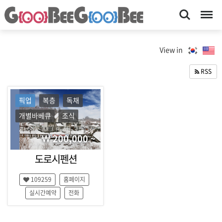
Search
Menu
숙
강
원
박-
View in
,
구
여
RSS
행
비
,
구
가
픽업
복층
독채
이
비
드
개별바베큐
조식
｜
,
매
＃
200,000 ~
거
1
진
도로시펜션
,
대
평
109259
홈페이지
한
창
,
실시간예약
전화
민
횡
국
성