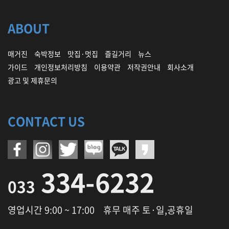
펜
션
ABOUT
,
캠
핑
매거진
숙박정보
맛집·멋집
즐길거리
뉴스
,
가이드
개인정보처리방침
이용약관
저작권안내
회사소개
식
당
광고 및 제휴문의
,
맛
집
CONTACT US
,
레
저
,
정
334-6232
보
033
,
여
행
영업시간 9:00 ~ 17:00
휴무 매주 토·일,공휴일
코
스