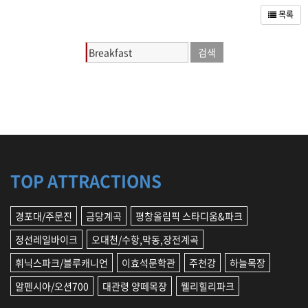
,
여
강
목록
행
릉
,
매
정
거
선
,
진
영
월
,
2
0
1
TOP ATTRACTIONS
8
동
계
경포대/주문진
금당계곡
평창올림픽 스타디움&파크
올
림
정선레일바이크
오대천/수항,막동,장전계곡
픽
,
휘닉스파크/블루캐니언
이효석문학관
주천강
하늘목장
숙
알펜시아/오션700
대관령 양떼목장
웰리힐리파크
박
,